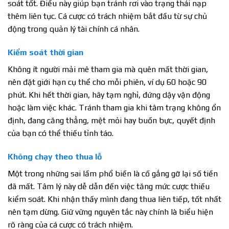
soát tốt. Điều này giúp bạn tránh rơi vào trạng thái nạp
thêm liên tục. Cá cược có trách nhiệm bắt đầu từ sự chủ
động trong quản lý tài chính cá nhân.
Kiểm soát thời gian
Không ít người mải mê tham gia mà quên mất thời gian,
nên đặt giới hạn cụ thể cho mỗi phiên, ví dụ 60 hoặc 90
phút. Khi hết thời gian, hãy tạm nghỉ, đứng dậy vận động
hoặc làm việc khác. Tránh tham gia khi tâm trạng không ổn
định, đang căng thẳng, mệt mỏi hay buồn bực, quyết định
của bạn có thể thiếu tỉnh táo.
Không chạy theo thua lỗ
Một trong những sai lầm phổ biến là cố gắng gỡ lại số tiền
đã mất. Tâm lý này dễ dẫn đến việc tăng mức cược thiếu
kiểm soát. Khi nhận thấy mình đang thua liên tiếp, tốt nhất
nên tạm dừng. Giữ vững nguyên tắc này chính là biểu hiện
rõ ràng của cá cược có trách nhiệm.