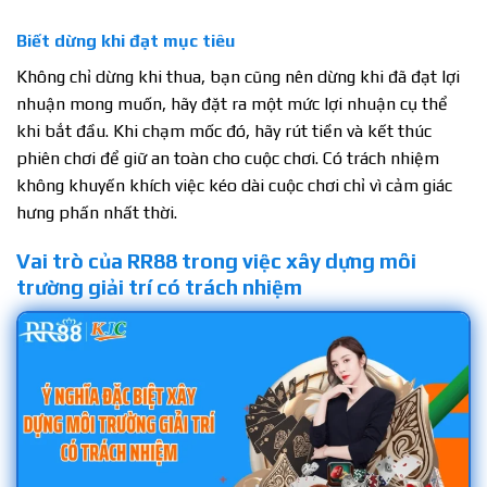
Biết dừng khi đạt mục tiêu
Không chỉ dừng khi thua, bạn cũng nên dừng khi đã đạt lợi
nhuận mong muốn, hãy đặt ra một mức lợi nhuận cụ thể
khi bắt đầu. Khi chạm mốc đó, hãy rút tiền và kết thúc
phiên chơi để giữ an toàn cho cuộc chơi. Có trách nhiệm
không khuyến khích việc kéo dài cuộc chơi chỉ vì cảm giác
hưng phấn nhất thời.
Vai trò của RR88 trong việc xây dựng môi
trường giải trí có trách nhiệm