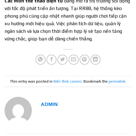
Các môn thể thao điện tử
đang mở ra thị trường sôi động
với tốc độ phát triển ấn tượng. Tại RR88, hệ thống kèo
phong phú cùng cập nhật nhanh giúp người chơi tiếp cận
xu hướng mới hiệu quả. Việc phân tích dữ liệu, quản lý
ngân sách và lựa chọn thời điểm hợp lý sẽ tạo nền tảng
vững chắc, giúp bạn dễ dàng chiến thắng.
This entry was posted in
Kiến thức casino
. Bookmark the
permalink
.
ADMIN