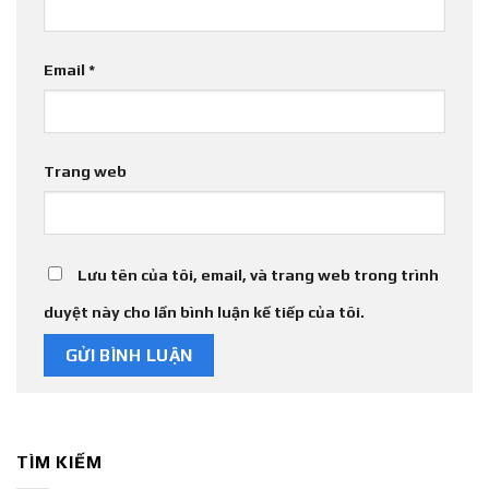
Email
*
Trang web
Lưu tên của tôi, email, và trang web trong trình
duyệt này cho lần bình luận kế tiếp của tôi.
TÌM KIẾM