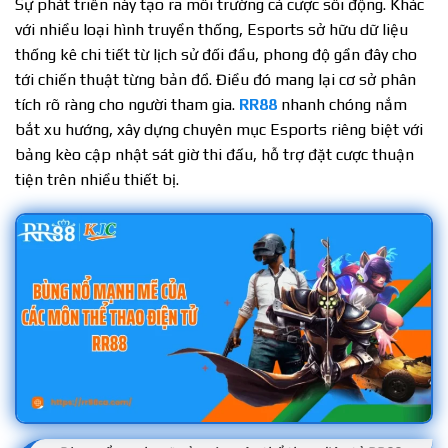
Sự phát triển này tạo ra môi trường cá cược sôi động. Khác
với nhiều loại hình truyền thống, Esports sở hữu dữ liệu
thống kê chi tiết từ lịch sử đối đầu, phong độ gần đây cho
tới chiến thuật từng bản đồ. Điều đó mang lại cơ sở phân
tích rõ ràng cho người tham gia.
RR88
nhanh chóng nắm
bắt xu hướng, xây dựng chuyên mục Esports riêng biệt với
bảng kèo cập nhật sát giờ thi đấu, hỗ trợ đặt cược thuận
tiện trên nhiều thiết bị.