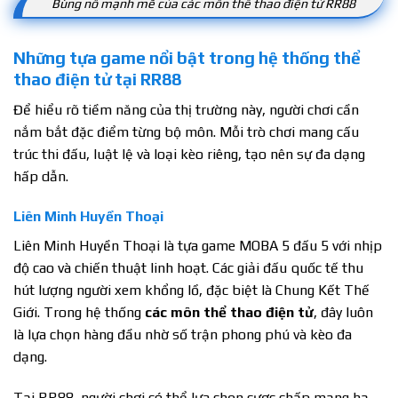
Bùng nổ mạnh mẽ của các môn thể thao điện tử RR88
Những tựa game nổi bật trong hệ thống thể
thao điện tử tại RR88
Để hiểu rõ tiềm năng của thị trường này, người chơi cần
nắm bắt đặc điểm từng bộ môn. Mỗi trò chơi mang cấu
trúc thi đấu, luật lệ và loại kèo riêng, tạo nên sự đa dạng
hấp dẫn.
Liên Minh Huyền Thoại
Liên Minh Huyền Thoại là tựa game MOBA 5 đấu 5 với nhịp
độ cao và chiến thuật linh hoạt. Các giải đấu quốc tế thu
hút lượng người xem khổng lồ, đặc biệt là Chung Kết Thế
Giới. Trong hệ thống
các môn thể thao điện tử
, đây luôn
là lựa chọn hàng đầu nhờ số trận phong phú và kèo đa
dạng.
Tại RR88, người chơi có thể lựa chọn cược chấp mạng hạ