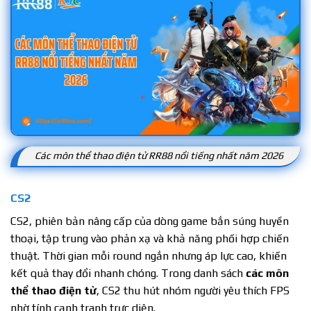
Các môn thể thao điện tử RR88 nổi tiếng nhất năm 2026
CS2
CS2, phiên bản nâng cấp của dòng game bắn súng huyền
thoại, tập trung vào phản xạ và khả năng phối hợp chiến
thuật. Thời gian mỗi round ngắn nhưng áp lực cao, khiến
kết quả thay đổi nhanh chóng. Trong danh sách
các môn
thể thao điện tử
, CS2 thu hút nhóm người yêu thích FPS
nhờ tính cạnh tranh trực diện.