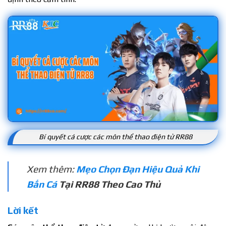
Bí quyết cá cược các môn thể thao điện tử RR88
Xem thêm:
Mẹo Chọn Đạn Hiệu Quả Khi
Bắn Cá
Tại RR88 Theo Cao Thủ
Lời kết