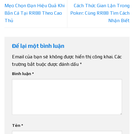
Mẹo Chọn Đạn Hiệu Quả Khi
Cách Thức Gian Lận Trong
Bắn Cá Tại RR88 Theo Cao
Poker: Cùng RR88 Tìm Cách
Thủ
Nhận Biết
Để lại một bình luận
Email của bạn sẽ không được hiển thị công khai.
Các
trường bắt buộc được đánh dấu
*
Bình luận
*
Tên
*