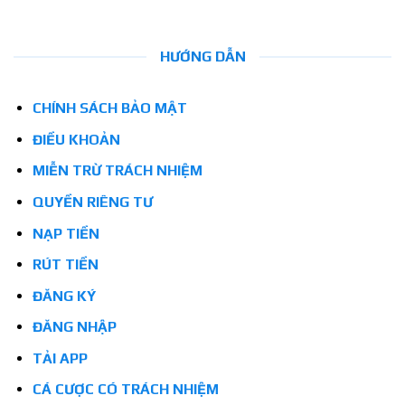
HƯỚNG DẪN
CHÍNH SÁCH BẢO MẬT
ĐIỀU KHOẢN
MIỄN TRỪ TRÁCH NHIỆM
QUYỀN RIÊNG TƯ
NẠP TIỀN
RÚT TIỀN
ĐĂNG KÝ
ĐĂNG NHẬP
TẢI APP
CÁ CƯỢC CÓ TRÁCH NHIỆM