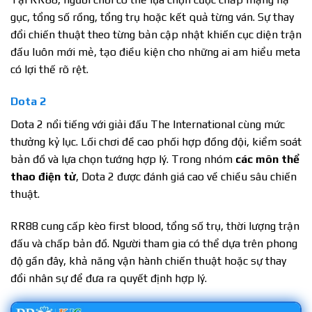
gục, tổng số rồng, tổng trụ hoặc kết quả từng ván. Sự thay
đổi chiến thuật theo từng bản cập nhật khiến cục diện trận
đấu luôn mới mẻ, tạo điều kiện cho những ai am hiểu meta
có lợi thế rõ rệt.
Dota 2
Dota 2 nổi tiếng với giải đấu The International cùng mức
thưởng kỷ lục. Lối chơi đề cao phối hợp đồng đội, kiểm soát
bản đồ và lựa chọn tướng hợp lý. Trong nhóm
các môn thể
thao điện tử
, Dota 2 được đánh giá cao về chiều sâu chiến
thuật.
RR88 cung cấp kèo first blood, tổng số trụ, thời lượng trận
đấu và chấp bản đồ. Người tham gia có thể dựa trên phong
độ gần đây, khả năng vận hành chiến thuật hoặc sự thay
đổi nhân sự để đưa ra quyết định hợp lý.